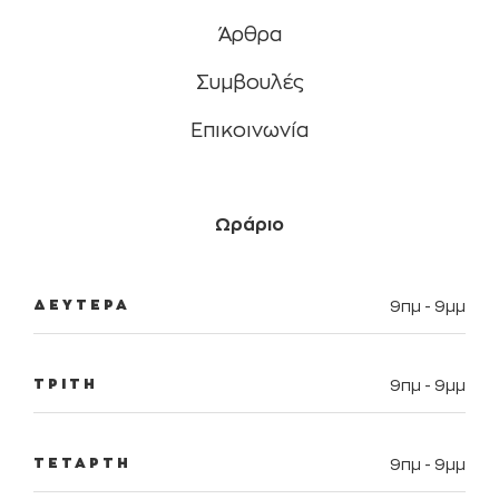
Άρθρα
Συμβουλές
Eπικοινωνία
Ωράριο
ΔΕΥΤΕΡΑ
9πμ - 9μμ
ΤΡΙΤΗ
9πμ - 9μμ
ΤΕΤΑΡΤΗ
9πμ - 9μμ