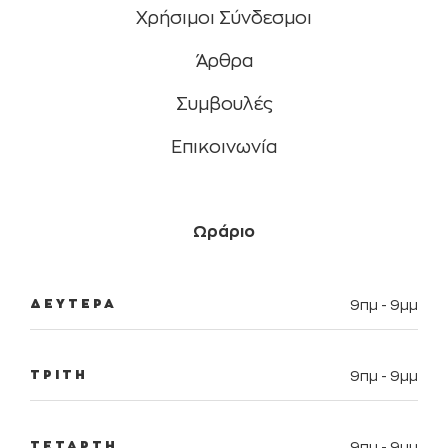
Χρήσιμοι Σύνδεσμοι
Άρθρα
Συμβουλές
Eπικοινωνία
Ωράριο
ΔΕΥΤΕΡΑ
9πμ - 9μμ
ΤΡΙΤΗ
9πμ - 9μμ
ΤΕΤΑΡΤΗ
9πμ - 9μμ