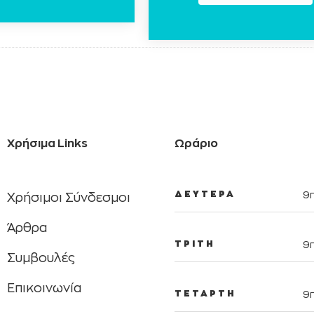
Χρήσιμα Links
Ωράριο
ΔΕΥΤΕΡΑ
9π
Χρήσιμοι Σύνδεσμοι
Άρθρα
ΤΡΙΤΗ
9π
Συμβουλές
Eπικοινωνία
ΤΕΤΑΡΤΗ
9π