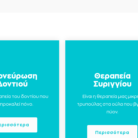
ονεύρωση
Θεραπεία
Δοντιού
Συριγγίου
ραπεία του δοντίου που
Είναι η θεραπεία μιας μικρ
 προκαλεί πόνο.
τρυπούλας στα ούλα που βγ
πύον.
ερισσότερα
Περισσότερα