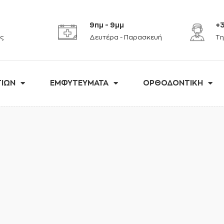
9πμ - 9μμ
+3
ς
Δευτέρα - Παρασκευή
Τη
ΤΙΩΝ
ΕΜΦΥΤΕΥΜΑΤΑ
ΟΡΘΟΔΟΝΤΙΚΗ