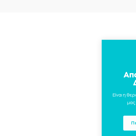
Απ
Είναι η θε
μας
Π