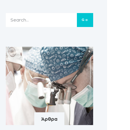
Go
Άρθρα