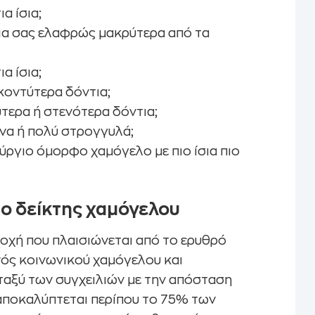
α ίσια;
τια σας ελαφρώς μακρύτερα από τα
α ίσια;
κοντύτερα δόντια;
τερα ή στενότερα δόντια;
ωνα ή πολύ στρογγυλά;
ούργιο όμορφο χαμόγελο με πιο ίσια πιο
ι ο δείκτης χαμόγελου
ιοχή που πλαισιώνεται από το ερυθρό
νός κοινωνικού χαμόγελου και
εταξύ των συγχειλιών με την απόσταση
α αποκαλύπτεται περίπου το 75% των