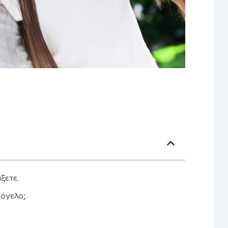
άξετε.
μόγελο;